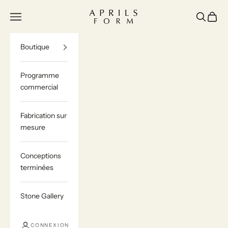
Passer au contenu
Aprils Form | Bespoke Marble & Stone Furn
Menu
Recherch
Panier
Boutique
Programme
commercial
Fabrication sur
mesure
Conceptions
terminées
Stone Gallery
CONNEXION